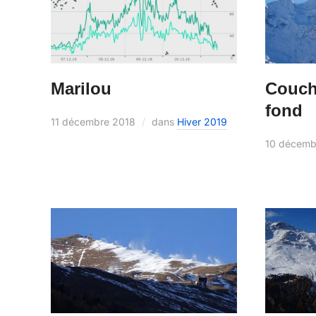
Marilou
Couch
fond
11 décembre 2018
dans
Hiver 2019
10 décemb