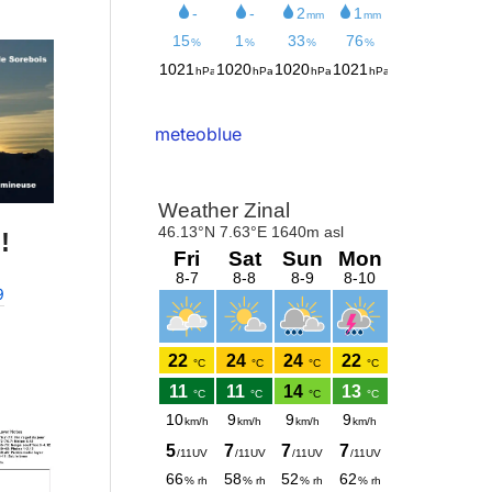
meteoblue
!
9