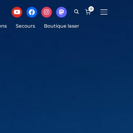
0
BASCULER LA
ens
Secours
Boutique laser