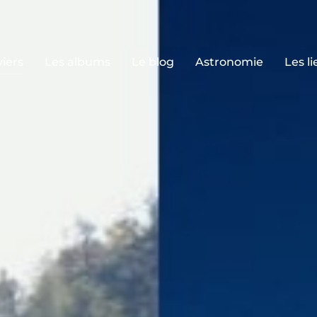
iers
Les albums
Le blog
Astronomie
Les li