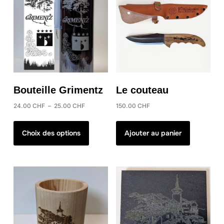
Le couteau
Bouteille Grimentz
Plage
150.00
CHF
24.00
CHF
–
25.00
CHF
de
Ce
prix :
produit
Ajouter au panier
Choix des options
24.00 CHF
a
à
plusieurs
25.00 CHF
variations.
Les
options
peuvent
être