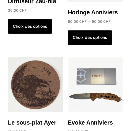
Diffuseur Zau-hlâ
30.00
CHF
Horloge Anniviers
Ce
Plage
60.00
CHF
–
90.00
CHF
produit
Choix des options
de
Ce
a
prix :
produit
Choix des options
60.00 CHF
plusieurs
a
à
variations.
plusieurs
90.00 CHF
Les
variations
options
Les
peuvent
options
être
peuvent
choisies
être
sur
choisies
la
sur
page
la
du
page
produit
Le sous-plat Ayer
Evoke Anniviers
du