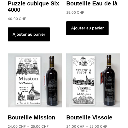
Puzzle cubique Six
Bouteille Eau de là
4000
25.00
CHF
40.00
CHF
Ajouter au panier
Ajouter au panier
Bouteille Mission
Bouteille Vissoie
Plage
Plage
24.00
CHF
–
25.00
CHF
24.00
CHF
–
25.00
CHF