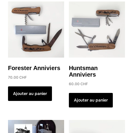
Les
options
peuvent
être
choisies
sur
la
page
du
Forester Anniviers
Huntsman
produit
Anniviers
70.00
CHF
60.00
CHF
Ajouter au panier
Ajouter au panier