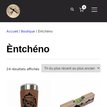
0
BASCUL
Accueil
/
Boutique
/ Èntchéno
Èntchéno
Trié
24 résultats affichés
du
plus
récent
au
plus
ancien