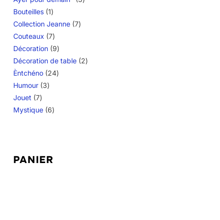
1
produits
Bouteilles
1
produit
7
Collection Jeanne
7
7
produits
Couteaux
7
produits
9
Décoration
9
produits
2
Décoration de table
2
24
produits
Èntchéno
24
3
produits
Humour
3
7
produits
Jouet
7
produits
6
Mystique
6
produits
PANIER