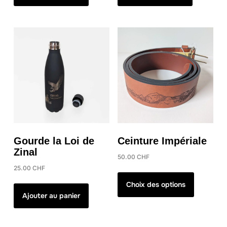
Gourde la Loi de
Ceinture Impériale
Zinal
50.00
CHF
25.00
CHF
Ce
produit
Choix des options
Ajouter au panier
a
plusieurs
variations