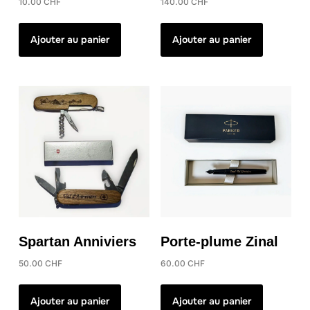
produit
10.00
CHF
140.00
CHF
Ajouter au panier
Ajouter au panier
Spartan Anniviers
Porte-plume Zinal
50.00
CHF
60.00
CHF
Ajouter au panier
Ajouter au panier