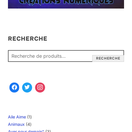
RECHERCHE
RECHERCHE
1
Aile Aime
1
4
produit
Animaux
4
produits
3
Ayer pour demain"
3