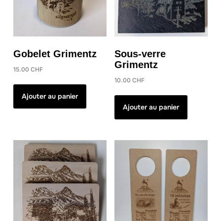
choisies
sur
la
page
Sous-verre
Gobelet Grimentz
du
Grimentz
produit
15.00
CHF
10.00
CHF
Ajouter au panier
Ajouter au panier