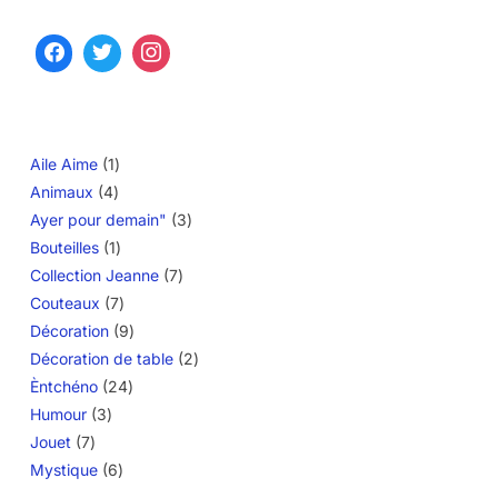
1
Aile Aime
1
4
produit
Animaux
4
produits
3
Ayer pour demain"
3
1
produits
Bouteilles
1
produit
7
Collection Jeanne
7
7
produits
Couteaux
7
produits
9
Décoration
9
produits
2
Décoration de table
2
24
produits
Èntchéno
24
3
produits
Humour
3
7
produits
Jouet
7
produits
6
Mystique
6
produits