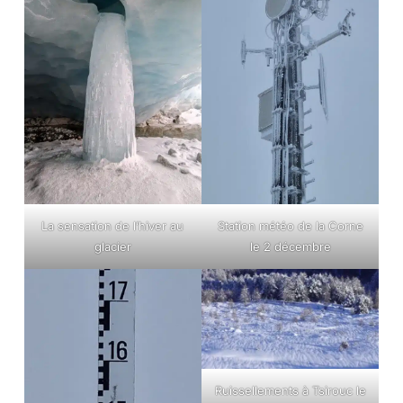
La sensation de l’hiver au
Station météo de la Corne
glacier
le 2 décembre
Ruissellements à Tsirouc le