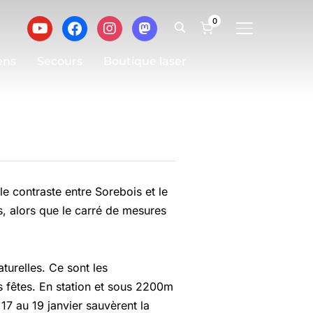
0
BASCULER LA
ens
Secours
Boutique laser
e contraste entre Sorebois et le
, alors que le carré de mesures
turelles. Ce sont les
s fêtes. En station et sous 2200m
17 au 19 janvier sauvèrent la