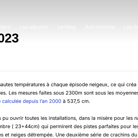
iers
Les albums
Le blog
Astronomie
Les li
023
autes températures à chaque épisode neigeux, ce qui créa l
ques. Les mesures faites sous 2300m sont sous les moyennes
calculée depuis l’an 2000
à 537,5 cm.
u ouvrir toutes les installations, dans la misère pour les na
mbre ( 23+44cm) qui permirent des pistes parfaites pour le
ues et neiges détrempée. Une deuxième série de crachins du 