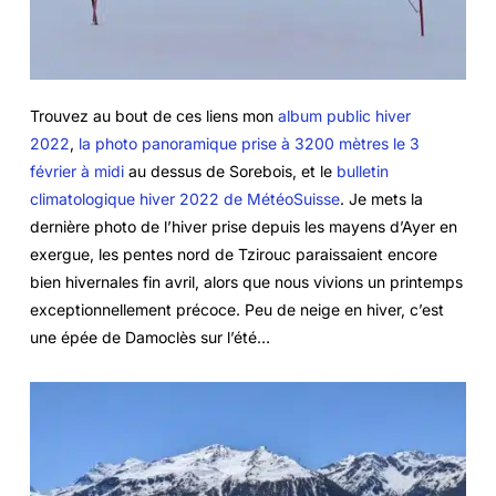
Trouvez au bout de ces liens mon
album public hiver
2022
,
la photo panoramique prise à 3200 mètres le 3
février à midi
au dessus de Sorebois, et le
bulletin
climatologique hiver 2022 de MétéoSuisse
. Je mets la
dernière photo de l’hiver prise depuis les mayens d’Ayer en
exergue, les pentes nord de Tzirouc paraissaient encore
bien hivernales fin avril, alors que nous vivions un printemps
exceptionnellement précoce. Peu de neige en hiver, c’est
une épée de Damoclès sur l’été…